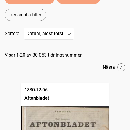
Rensa alla filter
Sortera:
Sökresultat
Visar 1-20 av 30 053 tidningsnummer
Nästa
1830-12-06
Aftonbladet