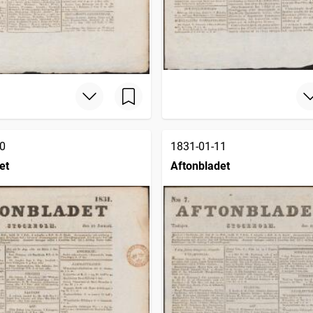
0
1831-01-11
et
Aftonbladet