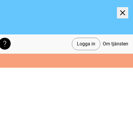
Logga in
Om tjänsten
Söktips