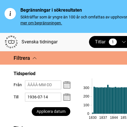
Begränsningar i sökresultaten
Sökträffar som är yngre än 100 år och omfattas av upphovsrät
mer om begränsningen.
Titlar
Svenska tidningar
1
vald
Filtrera
Tidsperiod
Från
300
200
Till
100
Applicera datum
0
1830
1837
1844
185