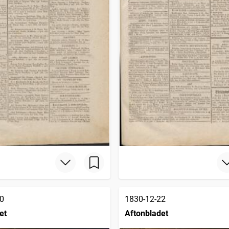
0
1830-12-22
et
Aftonbladet