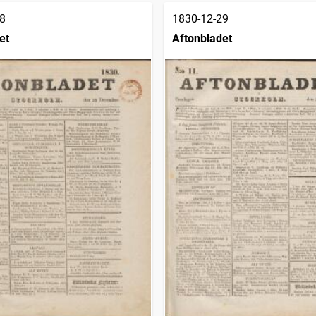
8
1830-12-29
et
Aftonbladet