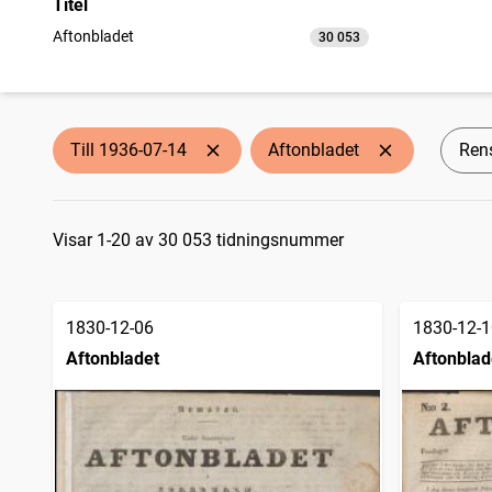
Titel
Aftonbladet
30 053
träffar
Till 1936-07-14
Aftonbladet
Rens
Sökresultat
Visar 1-20 av 30 053 tidningsnummer
1830-12-06
1830-12-1
Aftonbladet
Aftonblad