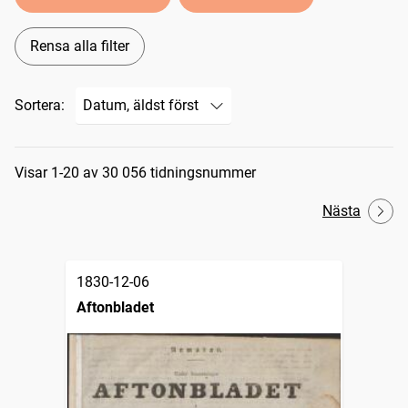
Rensa alla filter
Sortera:
Sökresultat
Visar 1-20 av 30 056 tidningsnummer
Nästa
1830-12-06
Aftonbladet