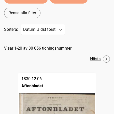
Rensa alla filter
Sortera:
Sökresultat
Visar 1-20 av 30 056 tidningsnummer
Nästa
1830-12-06
Aftonbladet