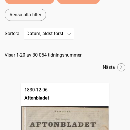
Rensa alla filter
Sortera:
Sökresultat
Visar 1-20 av 30 054 tidningsnummer
Nästa
1830-12-06
Aftonbladet