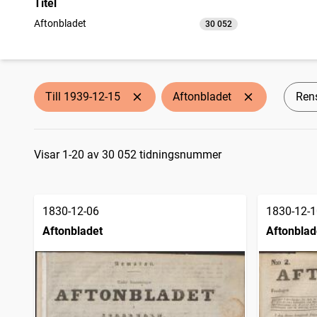
Titel
Aftonbladet
30 052
träffar
Till 1939-12-15
Aftonbladet
Rens
Sökresultat
Visar 1-20 av 30 052 tidningsnummer
1830-12-06
1830-12-1
Aftonbladet
Aftonblad