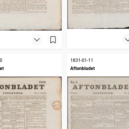
0
1831-01-11
et
Aftonbladet