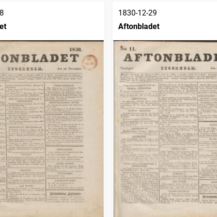
8
1830-12-29
et
Aftonbladet