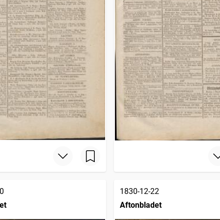
0
1830-12-22
et
Aftonbladet