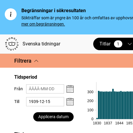
Begränsningar i sökresultaten
Sökträffar som är yngre än 100 år och omfattas av upphovsrät
mer om begränsningen.
Titlar
Svenska tidningar
1
vald
Filtrera
Tidsperiod
Från
300
200
Till
100
Applicera datum
0
1830
1837
1844
185