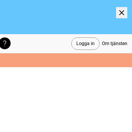
Logga in
Om tjänsten
Söktips