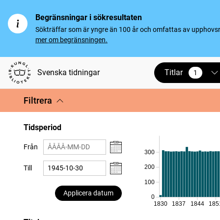
Begränsningar i sökresultaten
Sökträffar som är yngre än 100 år och omfattas av upphovsrät
mer om begränsningen.
Titlar
Svenska tidningar
1
vald
Filtrera
Tidsperiod
Från
300
200
Till
100
Applicera datum
0
1830
1837
1844
185