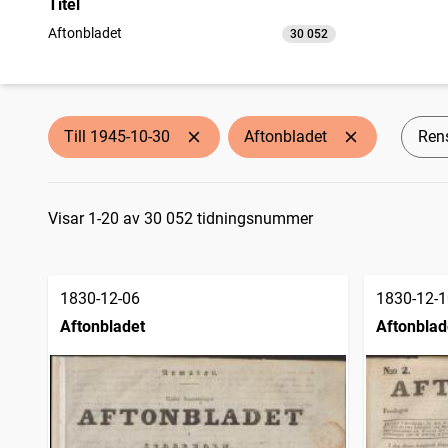
Titel
Aftonbladet
30 052
träffar
Till 1945-10-30
Aftonbladet
Rens
Sökresultat
Visar 1-20 av 30 052 tidningsnummer
1830-12-06
1830-12-1
Aftonbladet
Aftonblad