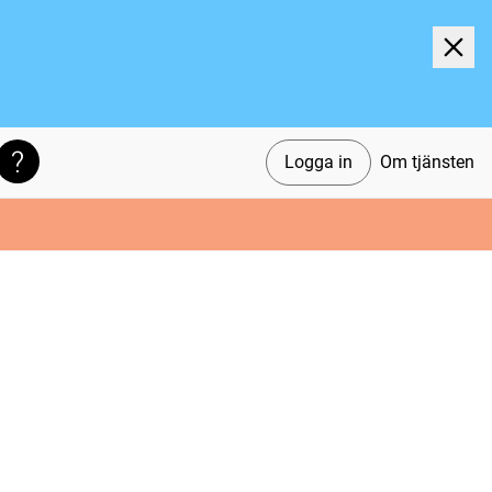
Logga in
Om tjänsten
Söktips