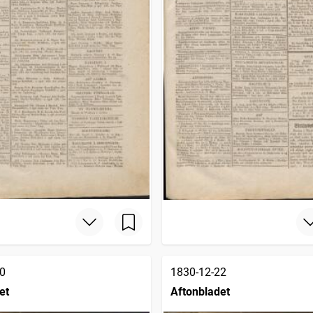
0
1830-12-22
et
Aftonbladet