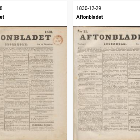
8
1830-12-29
et
Aftonbladet