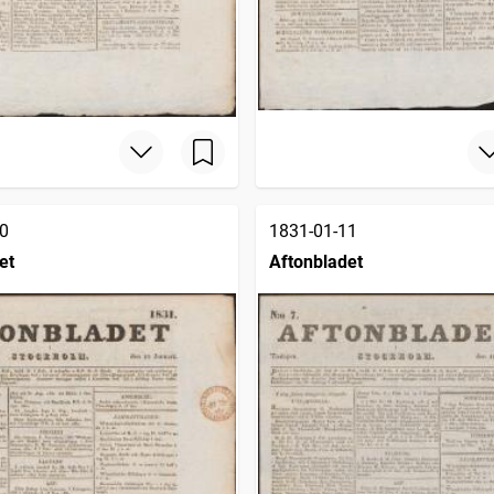
0
1831-01-11
et
Aftonbladet