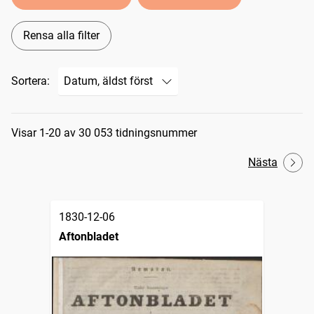
Rensa alla filter
Sortera:
Sökresultat
Visar 1-20 av 30 053 tidningsnummer
Nästa
1830-12-06
Aftonbladet