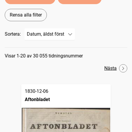
Rensa alla filter
Sortera:
Sökresultat
Visar 1-20 av 30 055 tidningsnummer
Nästa
1830-12-06
Aftonbladet