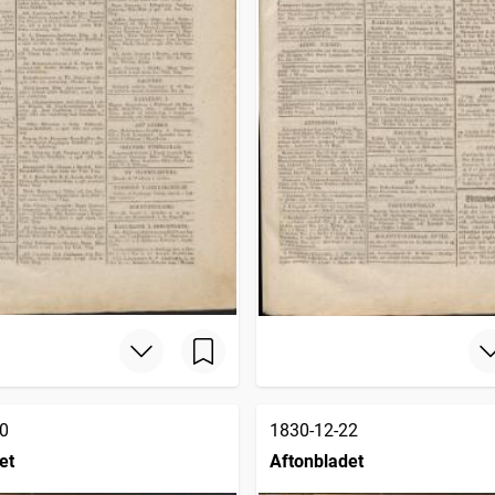
0
1830-12-22
et
Aftonbladet