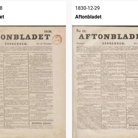
8
1830-12-29
et
Aftonbladet