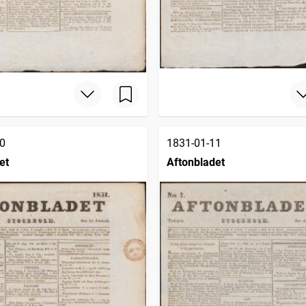
0
1831-01-11
et
Aftonbladet