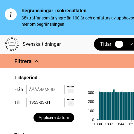
Begränsningar i sökresultaten
Sökträffar som är yngre än 100 år och omfattas av upphovsrät
mer om begränsningen.
Titlar
Svenska tidningar
1
vald
Filtrera
Tidsperiod
Från
300
200
Till
100
Applicera datum
0
1830
1837
1844
185