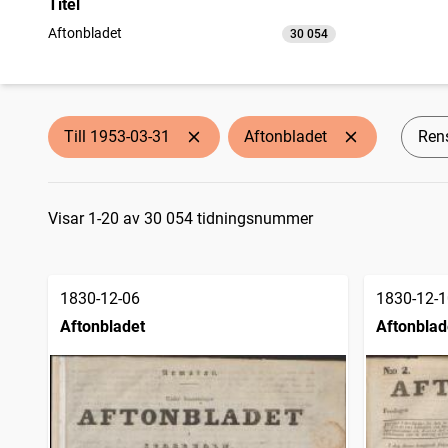
Titel
Aftonbladet
30 054
träffar
Till 1953-03-31
Aftonbladet
Rens
Sökresultat
Visar 1-20 av 30 054 tidningsnummer
1830-12-06
1830-12-1
Aftonbladet
Aftonblad