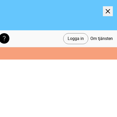
Logga in
Om tjänsten
Söktips