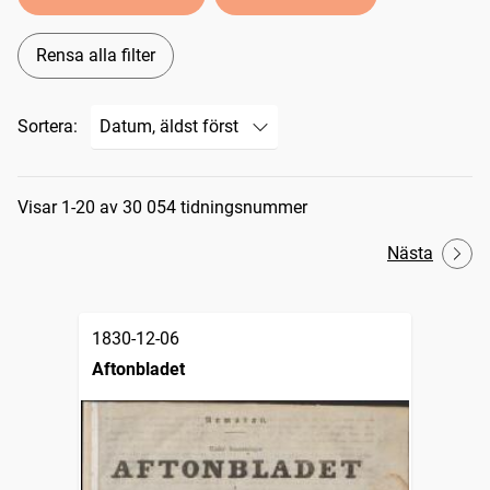
Rensa alla filter
Sortera:
Sökresultat
Visar 1-20 av 30 054 tidningsnummer
Nästa
1830-12-06
Aftonbladet