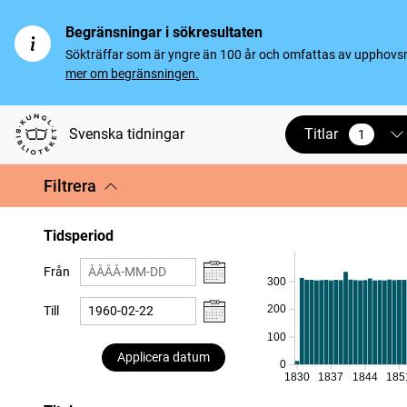
Begränsningar i sökresultaten
Sökträffar som är yngre än 100 år och omfattas av upphovsrät
mer om begränsningen.
Titlar
Svenska tidningar
1
vald
Filtrera
Tidsperiod
Från
300
200
Till
100
Applicera datum
0
1830
1837
1844
185