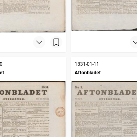
0
1831-01-11
et
Aftonbladet