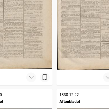
0
1830-12-22
et
Aftonbladet