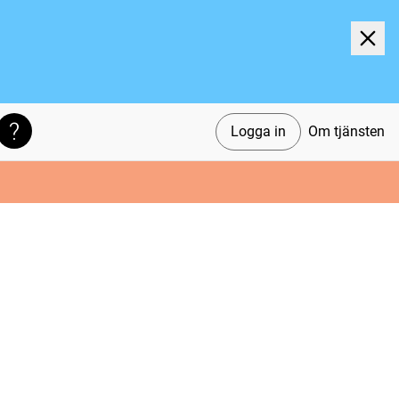
Logga in
Om tjänsten
Söktips