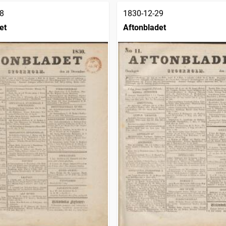
8
1830-12-29
et
Aftonbladet