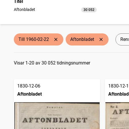
Titel
Aftonbladet
30 052
träffar
Till 1960-02-22
Aftonbladet
Rens
Sökresultat
Visar 1-20 av 30 052 tidningsnummer
1830-12-06
1830-12-1
Aftonbladet
Aftonblad