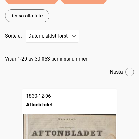
Rensa alla filter
Sortera:
Sökresultat
Visar 1-20 av 30 053 tidningsnummer
Nästa
1830-12-06
Aftonbladet