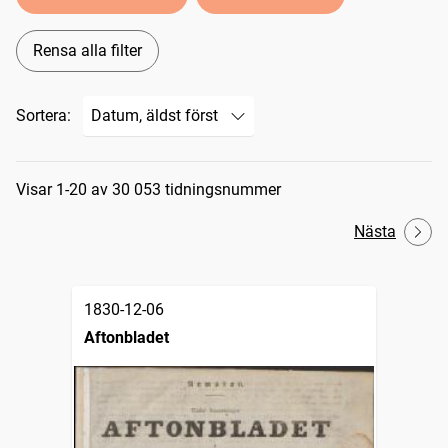
Rensa alla filter
Sortera:
Sökresultat
Visar 1-20 av 30 053 tidningsnummer
Nästa
1830-12-06
Aftonbladet