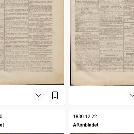
0
1830-12-22
et
Aftonbladet