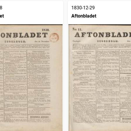
8
1830-12-29
et
Aftonbladet