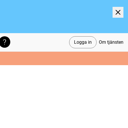
Logga in
Om tjänsten
Söktips