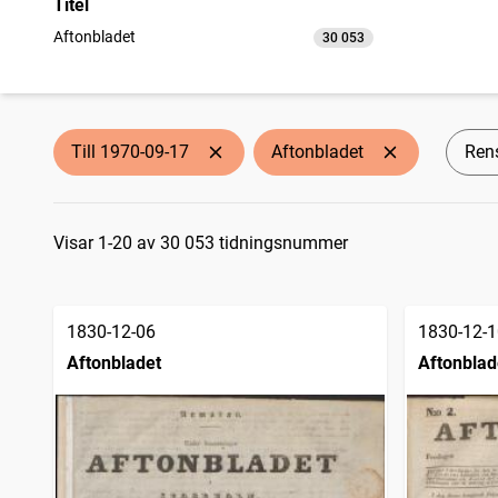
Titel
Aftonbladet
30 053
träffar
Till 1970-09-17
Aftonbladet
Rens
Sökresultat
Visar 1-20 av 30 053 tidningsnummer
1830-12-06
1830-12-1
Aftonbladet
Aftonblad