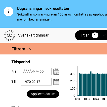
Begränsningar i sökresultaten
Sökträffar som är yngre än 100 år och omfattas av upphovsrät
mer om begränsningen.
Titlar
Svenska tidningar
1
vald
Filtrera
Tidsperiod
Från
300
200
Till
100
Applicera datum
0
1830
1837
1844
185