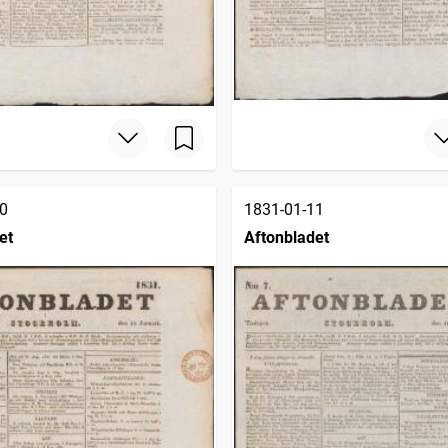
0
1831-01-11
et
Aftonbladet