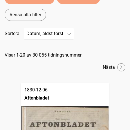
Rensa alla filter
Sortera:
Sökresultat
Visar 1-20 av 30 055 tidningsnummer
Nästa
1830-12-06
Aftonbladet