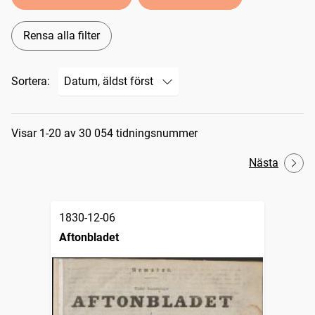
Rensa alla filter
Sortera:
Sökresultat
Visar 1-20 av 30 054 tidningsnummer
Nästa
1830-12-06
Aftonbladet