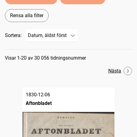
Rensa alla filter
Sortera:
Sökresultat
Visar 1-20 av 30 056 tidningsnummer
Nästa
1830-12-06
Aftonbladet