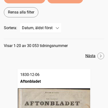
Rensa alla filter
Sortera:
Sökresultat
Visar 1-20 av 30 053 tidningsnummer
Nästa
1830-12-06
Aftonbladet