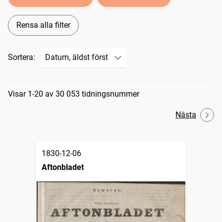
Rensa alla filter
Sortera:
Sökresultat
Visar 1-20 av 30 053 tidningsnummer
Nästa
1830-12-06
Aftonbladet