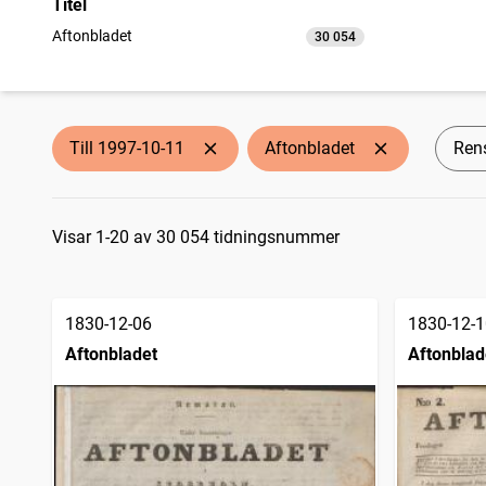
Titel
Aftonbladet
30 054
träffar
Till 1997-10-11
Aftonbladet
Rens
Sökresultat
Visar 1-20 av 30 054 tidningsnummer
1830-12-06
1830-12-1
Aftonbladet
Aftonblad