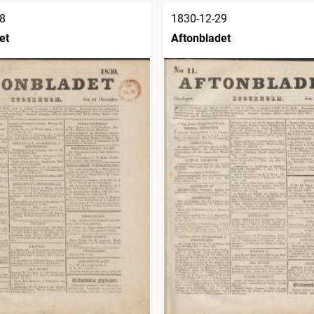
8
1830-12-29
et
Aftonbladet