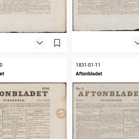
0
1831-01-11
et
Aftonbladet