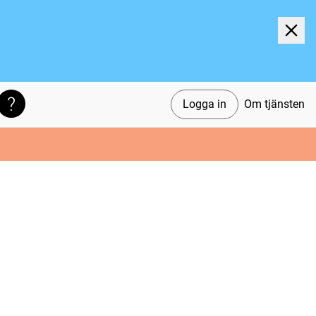
Logga in
Om tjänsten
Söktips