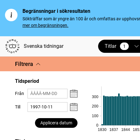
Begränsningar i sökresultaten
Sökträffar som är yngre än 100 år och omfattas av upphovsrät
mer om begränsningen.
Titlar
Svenska tidningar
1
vald
Filtrera
Tidsperiod
Från
300
200
Till
100
Applicera datum
0
1830
1837
1844
185