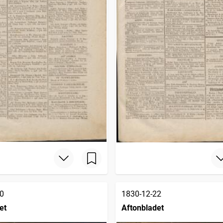
0
1830-12-22
et
Aftonbladet