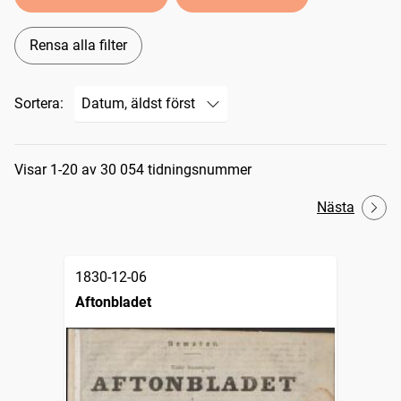
Rensa alla filter
Sortera:
Sökresultat
Visar 1-20 av 30 054 tidningsnummer
Nästa
1830-12-06
Aftonbladet