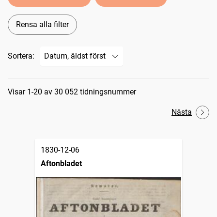
Rensa alla filter
Sortera:
Sökresultat
Visar 1-20 av 30 052 tidningsnummer
Nästa
1830-12-06
Aftonbladet