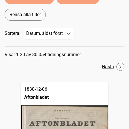
Rensa alla filter
Sortera:
Sökresultat
Visar 1-20 av 30 054 tidningsnummer
Nästa
1830-12-06
Aftonbladet