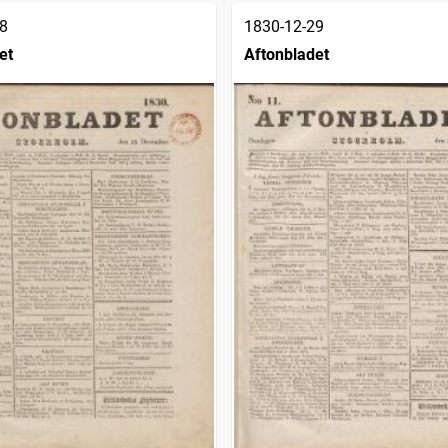
8
1830-12-29
et
Aftonbladet