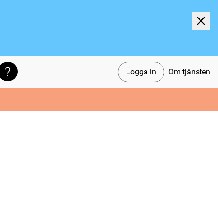
Logga in
Om tjänsten
Söktips