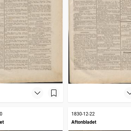
0
1830-12-22
et
Aftonbladet