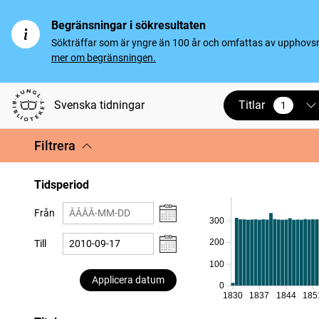
Begränsningar i sökresultaten
Sökträffar som är yngre än 100 år och omfattas av upphovsrät
mer om begränsningen.
Titlar
Svenska tidningar
1
vald
Filtrera
Tidsperiod
Från
300
200
Till
100
Applicera datum
0
1830
1837
1844
185