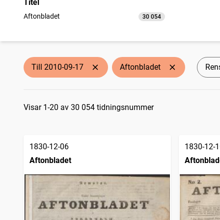
Titel
Aftonbladet
30 054
träffar
Till 2010-09-17
Aftonbladet
Rens
Sökresultat
Visar 1-20 av 30 054 tidningsnummer
1830-12-06
1830-12-1
Aftonbladet
Aftonblad