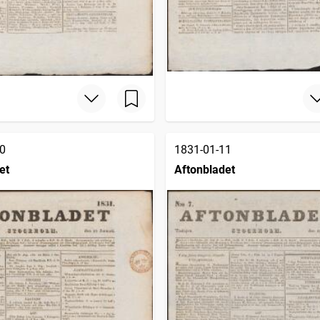
0
1831-01-11
et
Aftonbladet