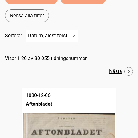
Rensa alla filter
Sortera:
Sökresultat
Visar 1-20 av 30 055 tidningsnummer
Nästa
1830-12-06
Aftonbladet