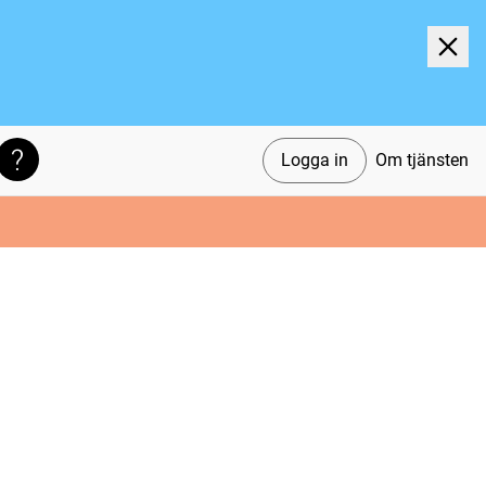
Logga in
Om tjänsten
Söktips