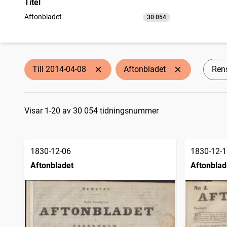
Titel
Aftonbladet
30 054
träffar
Till 2014-04-08
Aftonbladet
Rens
Sökresultat
Visar 1-20 av 30 054 tidningsnummer
1830-12-06
1830-12-1
Aftonbladet
Aftonblad