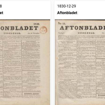
8
1830-12-29
et
Aftonbladet