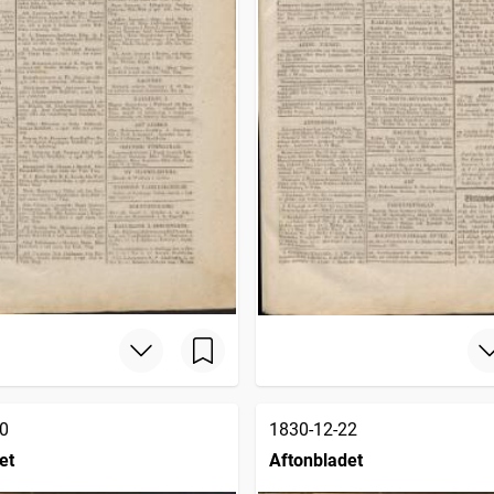
0
1830-12-22
et
Aftonbladet