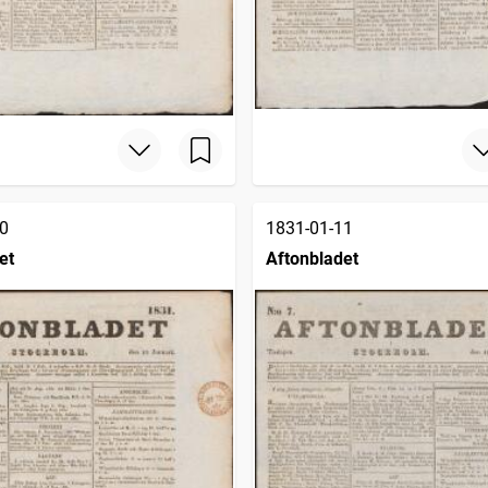
0
1831-01-11
et
Aftonbladet