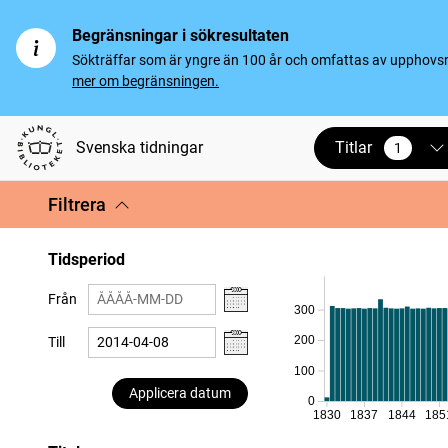
Begränsningar i sökresultaten
Sökträffar som är yngre än 100 år och omfattas av upphovsrät
mer om begränsningen.
Titlar
Svenska tidningar
1
vald
Filtrera
Tidsperiod
Från
300
200
Till
100
Applicera datum
0
1830
1837
1844
185