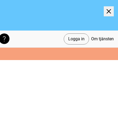
Logga in
Om tjänsten
Söktips