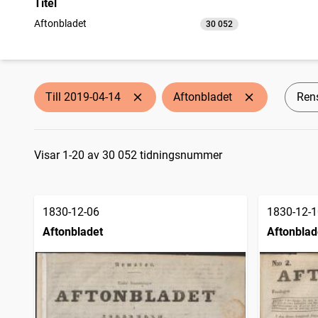
Titel
Aftonbladet
30 052
träffar
Till 2019-04-14
Aftonbladet
Rens
Sökresultat
Visar 1-20 av 30 052 tidningsnummer
1830-12-06
1830-12-1
Aftonbladet
Aftonblad