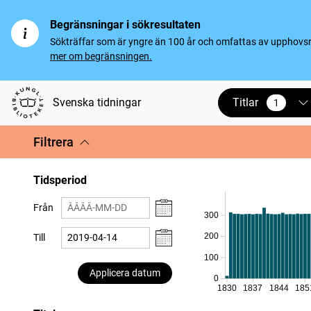
Begränsningar i sökresultaten
Sökträffar som är yngre än 100 år och omfattas av upphovsrät
mer om begränsningen.
Titlar
Svenska tidningar
1
vald
Filtrera
Tidsperiod
Från
300
200
Till
100
Applicera datum
0
1830
1837
1844
185