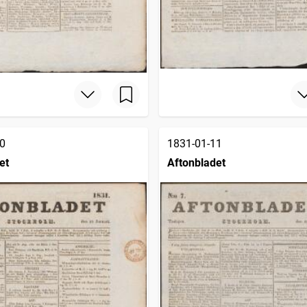
0
1831-01-11
et
Aftonbladet