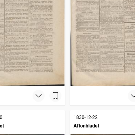
0
1830-12-22
et
Aftonbladet