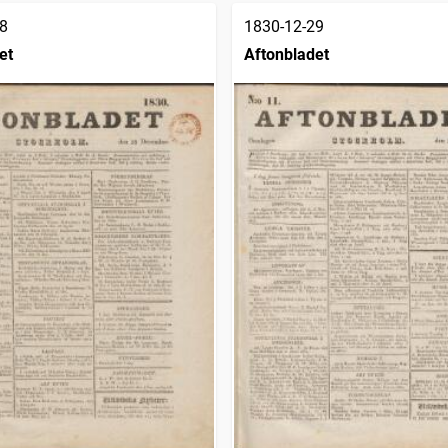
8
1830-12-29
et
Aftonbladet