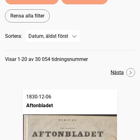
Rensa alla filter
Sortera:
Sökresultat
Visar 1-20 av 30 054 tidningsnummer
Nästa
1830-12-06
Aftonbladet