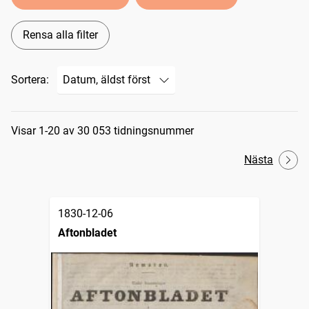
Rensa alla filter
Sortera:
Sökresultat
Visar 1-20 av 30 053 tidningsnummer
Nästa
1830-12-06
Aftonbladet