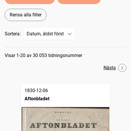
Rensa alla filter
Sortera:
Sökresultat
Visar 1-20 av 30 053 tidningsnummer
Nästa
1830-12-06
Aftonbladet