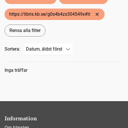
https://libris.kb.se/g0s4b4zs304549x#it
Rensa alla filter
Sortera:
Sökresultat
Inga träffar
Information
Om tjänsten