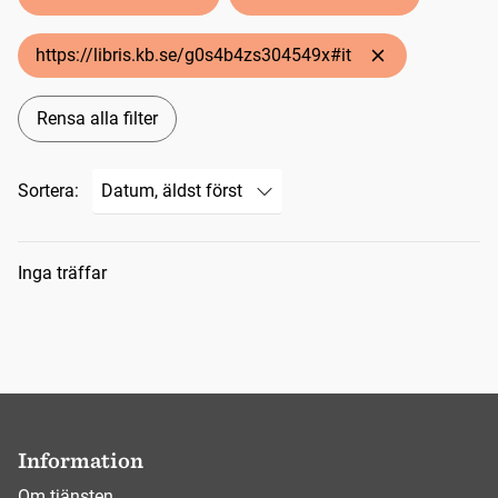
https://libris.kb.se/g0s4b4zs304549x#it
Rensa alla filter
Sortera:
Sökresultat
Inga träffar
Information
Om tjänsten