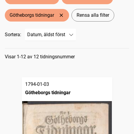
Götheborgs tidningar
Rensa alla filter
Sortera:
Sökresultat
Visar 1-12 av 12 tidningsnummer
1794-01-03
Götheborgs tidningar