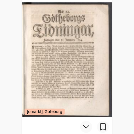
[omärkt], Göteborg