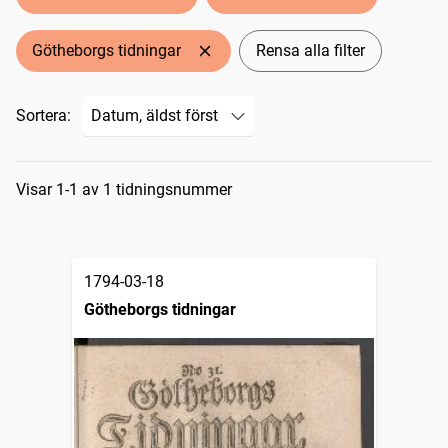
Götheborgs tidningar
Rensa alla filter
Sortera:
Sökresultat
Visar 1-1 av 1 tidningsnummer
1794-03-18
Götheborgs tidningar