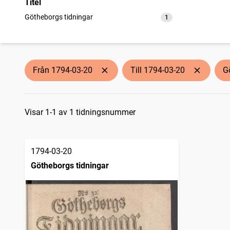
Titel
Götheborgs tidningar
1
träffar
Från 1794-03-20
Till 1794-03-20
G
Sökresultat
Visar 1-1 av 1 tidningsnummer
1794-03-20
Götheborgs tidningar