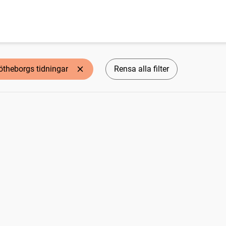
ötheborgs tidningar
Rensa alla filter