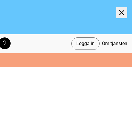
Logga in
Om tjänsten
Söktips