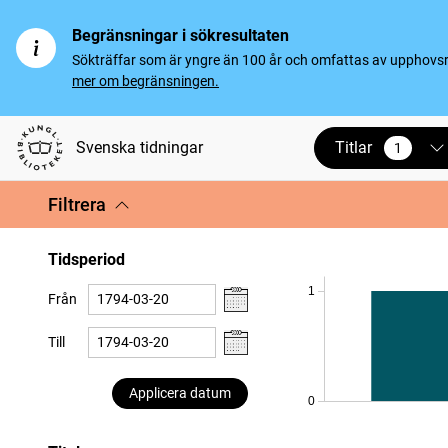
Begränsningar i sökresultaten
Sökträffar som är yngre än 100 år och omfattas av upphovsrät
mer om begränsningen.
Titlar
Svenska tidningar
1
vald
Filtrera
Tidsperiod
1
Från
Till
Applicera datum
0