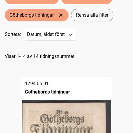
Götheborgs tidningar
Rensa alla filter
Sortera:
Sökresultat
Visar 1-14 av 14 tidningsnummer
1794-05-01
Götheborgs tidningar