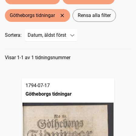
Götheborgs tidningar
Rensa alla filter
Sortera:
Sökresultat
Visar 1-1 av 1 tidningsnummer
1794-07-17
Götheborgs tidningar