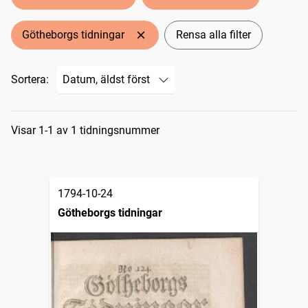
Götheborgs tidningar
Rensa alla filter
Sortera:
Sökresultat
Visar 1-1 av 1 tidningsnummer
1794-10-24
Götheborgs tidningar