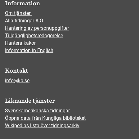
Information
Om tjänsten
Alla tidningar A-Ö
Hantering av personuppgifter
Tillgänglighetsredogörelse
Hantera kakor
Information in English
Kontakt
info@kb.se
Liknande tjänster
Svenskamerikanska tidningar
Öppna data från Kungliga biblioteket
Wikipedias lista över tidningsarkiv