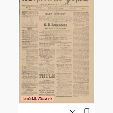
[omärkt], Västervik