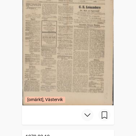
[omärkt], Västervik