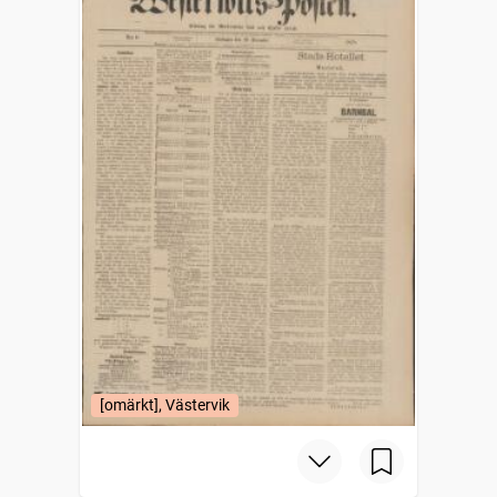
[omärkt], Västervik