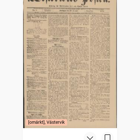
[omärkt], Västervik