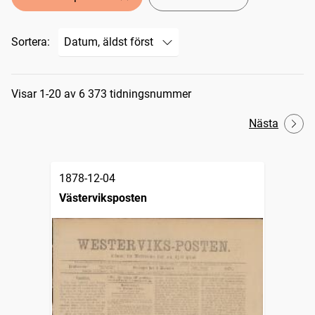
Sortera:
Sökresultat
Visar 1-20 av 6 373 tidningsnummer
Nästa
1878-12-04
Västerviksposten