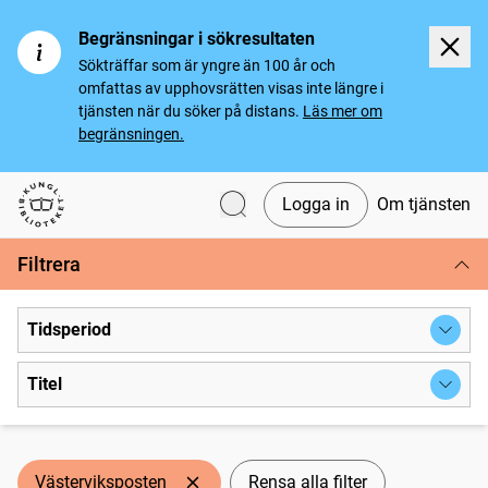
Begränsningar i sökresultaten
Sökträffar som är yngre än 100 år och
omfattas av upphovsrätten visas inte längre i
tjänsten när du söker på distans.
Läs mer om
begränsningen.
Logga in
Om tjänsten
Svenska tidningar
Filtrera
Tidsperiod
Titel
Västerviksposten
Rensa alla filter