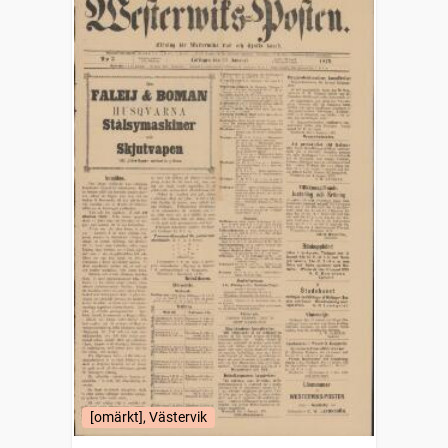
[omärkt], Västervik