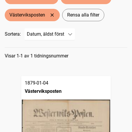
Västerviksposten
Rensa alla filter
Sortera:
Sökresultat
Visar 1-1 av 1 tidningsnummer
1879-01-04
Västerviksposten