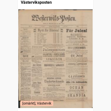
Västerviksposten
[omärkt], Västervik