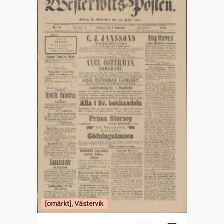
[omärkt], Västervik