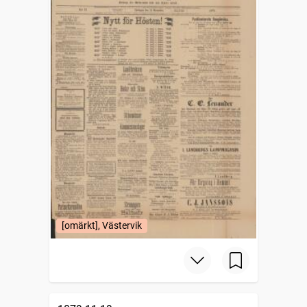
[omärkt], Västervik