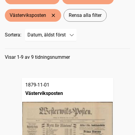
Västerviksposten
Rensa alla filter
Sortera:
Sökresultat
Visar 1-9 av 9 tidningsnummer
1879-11-01
Västerviksposten