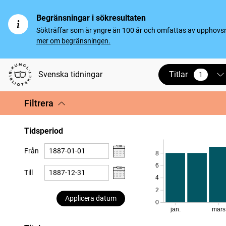
Begränsningar i sökresultaten
Sökträffar som är yngre än 100 år och omfattas av upphovsrät
mer om begränsningen.
Titlar
Svenska tidningar
1
vald
Filtrera
Tidsperiod
Från
8
6
Till
4
2
Applicera datum
0
jan.
mars