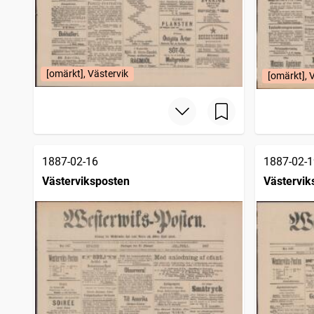
[omärkt], Västervik
[omärkt], 
1887-02-16
1887-02-1
Västerviksposten
Västervik