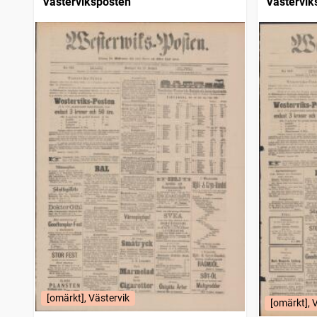
Västerviksposten
Västervik
[omärkt], Västervik
[omärkt], 