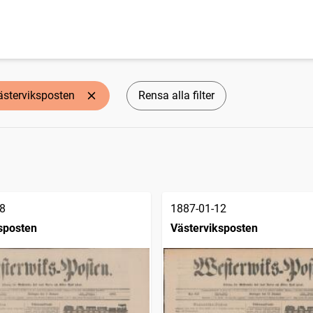
ästerviksposten
Rensa alla filter
8
1887-01-12
sposten
Västerviksposten