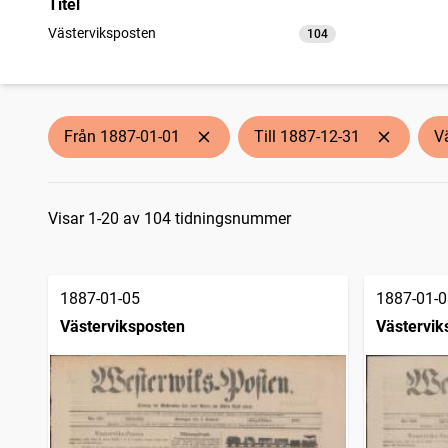
Titel
Västerviksposten
104
träffar
Från 1887-01-01
Till 1887-12-31
V
Sökresultat
Visar 1-20 av 104 tidningsnummer
1887-01-05
1887-01-0
Västerviksposten
Västervik