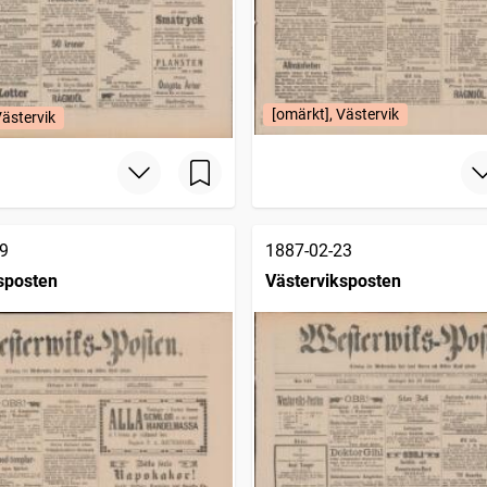
[omärkt], Västervik
Västervik
9
1887-02-23
sposten
Västerviksposten