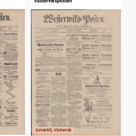
Västerviksposten
[omärkt], Västervik