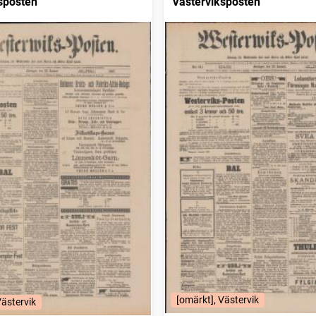
sposten
Västerviksposten
[omärkt], Västervik
Västervik