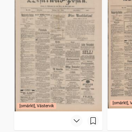
[omärkt], 
[omärkt], Västervik