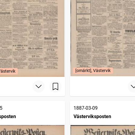
[omärkt], Västervik
Västervik
5
1887-03-09
sposten
Västerviksposten