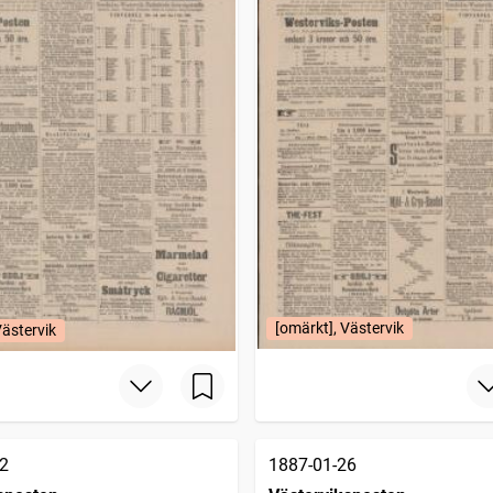
[omärkt], Västervik
Västervik
2
1887-01-26