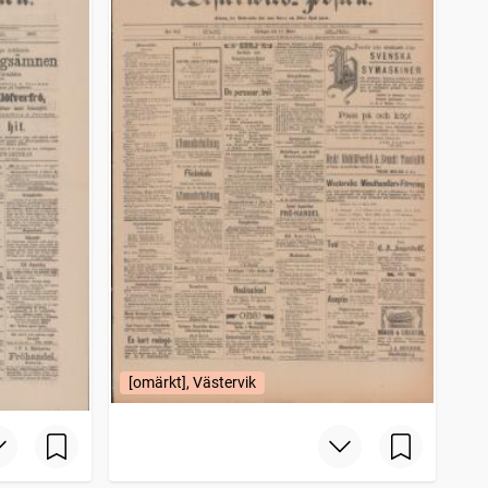
[omärkt], Västervik