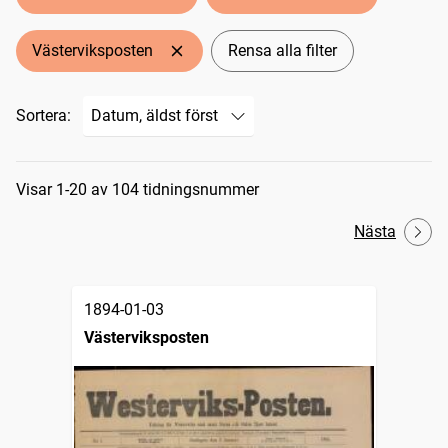
Västerviksposten
Rensa alla filter
Sortera:
Sökresultat
Visar 1-20 av 104 tidningsnummer
Nästa
1894-01-03
Västerviksposten