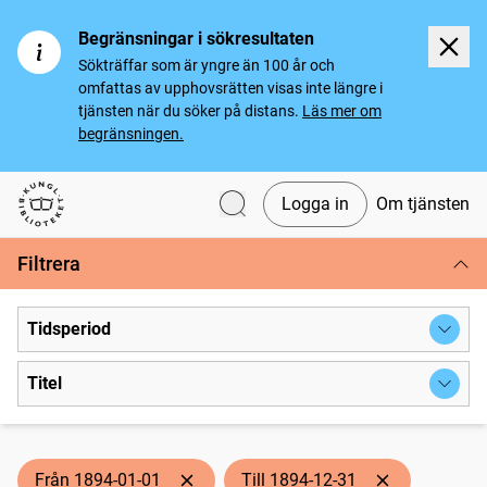
Begränsningar i sökresultaten
Sökträffar som är yngre än 100 år och
omfattas av upphovsrätten visas inte längre i
tjänsten när du söker på distans.
Läs mer om
begränsningen.
Logga in
Om tjänsten
Svenska tidningar
Filtrera
Tidsperiod
Titel
Från 1894-01-01
Till 1894-12-31