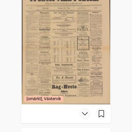
[omärkt], Västervik