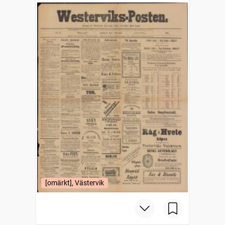
[omärkt], Västervik