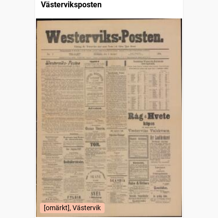
Västerviksposten
[omärkt], Västervik