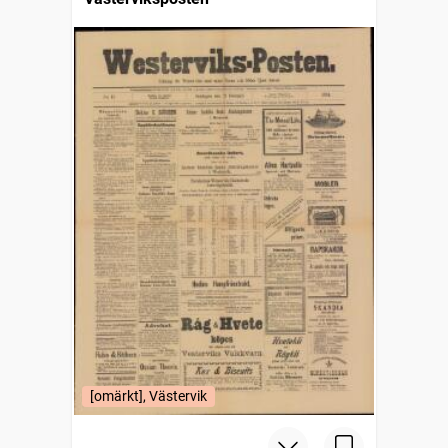
[omärkt], Västervik