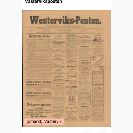
Västerviksposten
[omärkt], Västervik