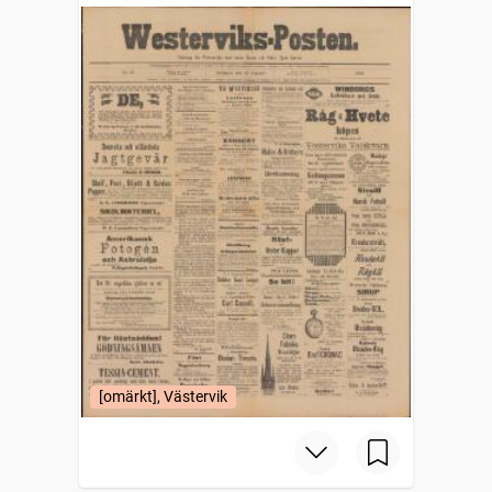
[omärkt], Västervik