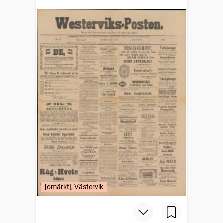
[omärkt], Västervik