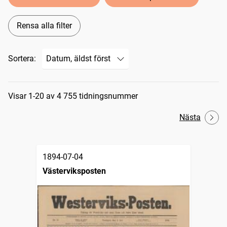
Rensa alla filter
Sortera:
Sökresultat
Visar 1-20 av 4 755 tidningsnummer
Nästa
1894-07-04
Västerviksposten