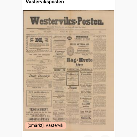
Västerviksposten
[omärkt], Västervik