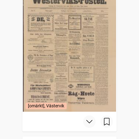
[omärkt], Västervik