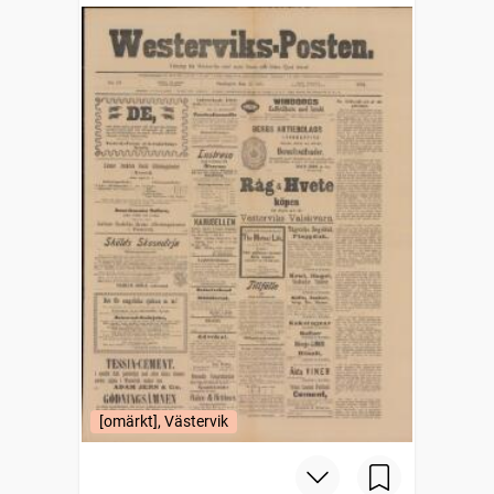
[omärkt], Västervik