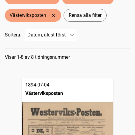
Västerviksposten
Rensa alla filter
Sortera:
Sökresultat
Visar 1-8 av 8 tidningsnummer
1894-07-04
Västerviksposten