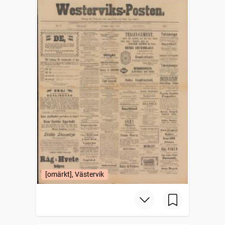
[omärkt], Västervik