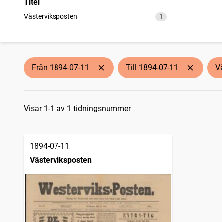
Titel
Västerviksposten
1
träffar
Från 1894-07-11
Till 1894-07-11
V
Sökresultat
Visar 1-1 av 1 tidningsnummer
1894-07-11
Västerviksposten