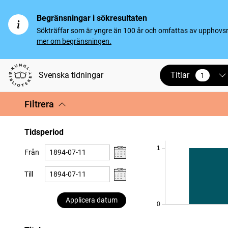
Begränsningar i sökresultaten
Sökträffar som är yngre än 100 år och omfattas av upphovsrät
mer om begränsningen.
Titlar
Svenska tidningar
1
vald
Filtrera
Tidsperiod
1
Från
Till
Applicera datum
0