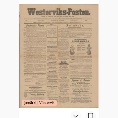
[omärkt], Västervik