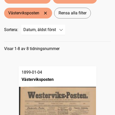
Västerviksposten
Rensa alla filter
Sortera:
Sökresultat
Visar 1-8 av 8 tidningsnummer
1899-01-04
Västerviksposten