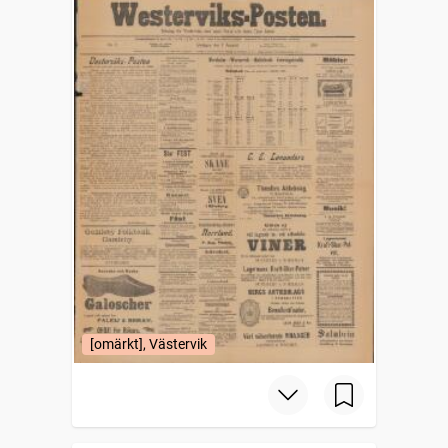
[omärkt], Västervik