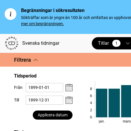
Begränsningar i sökresultaten
Sökträffar som är yngre än 100 år och omfattas av upphovsrät
mer om begränsningen.
Titlar
Svenska tidningar
1
vald
Filtrera
Tidsperiod
Från
8
6
Till
4
2
Applicera datum
0
jan.
mars