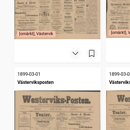
[omärkt], 
[omärkt], Västervik
1899-03-01
1899-03-0
Västerviksposten
Västervik