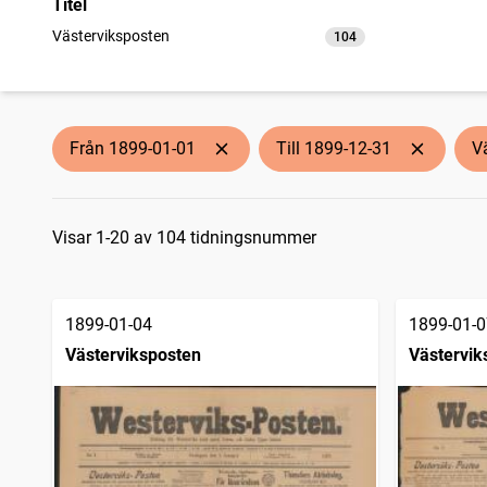
Titel
Västerviksposten
104
träffar
Från 1899-01-01
Till 1899-12-31
V
Sökresultat
Visar 1-20 av 104 tidningsnummer
1899-01-04
1899-01-0
Västerviksposten
Västervik