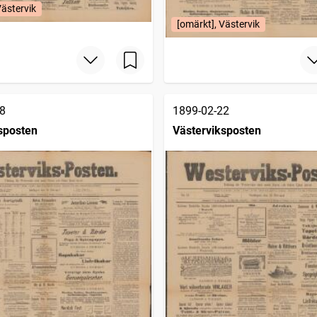
Västervik
[omärkt], Västervik
8
1899-02-22
sposten
Västerviksposten