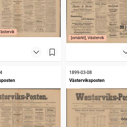
Västervik
[omärkt], Västervik
4
1899-03-08
sposten
Västerviksposten