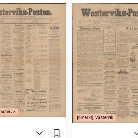
Västervik
[omärkt], Västervik