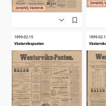
[omärkt], 
[omärkt], Västervik
1899-02-15
1899-02-1
Västerviksposten
Västervik