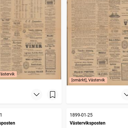
Västervik
[omärkt], Västervik
1
1899-01-25
sposten
Västerviksposten