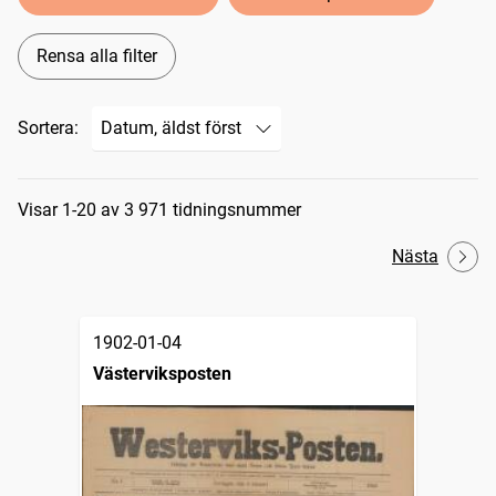
Rensa alla filter
Sortera:
Sökresultat
Visar 1-20 av 3 971 tidningsnummer
Nästa
1902-01-04
Västerviksposten