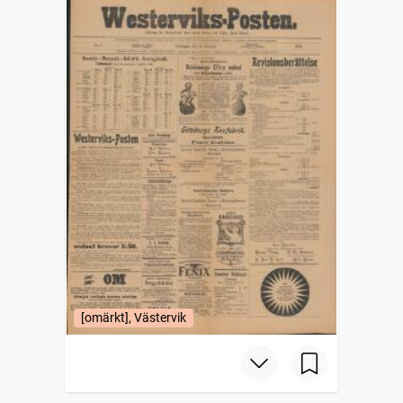
[omärkt], Västervik