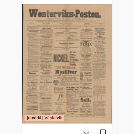
[omärkt], Västervik