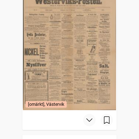
[omärkt], Västervik